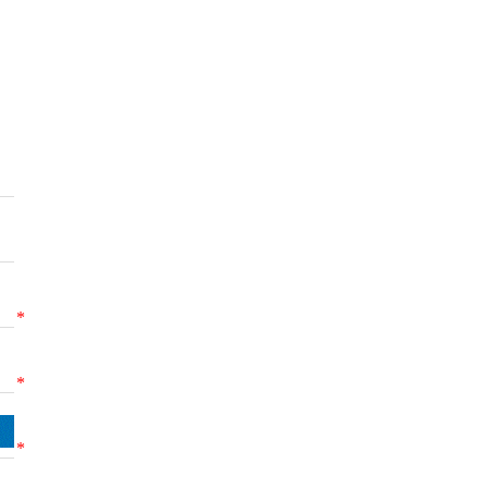
*
*
*